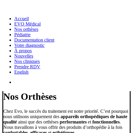
Accueil
EVO Médical
Nos orthèses
Pédiatrie
Documentation client
Votre diagnostic
À propos
Nouvelles
Nos cliniques
Prendre RDV
English
Nos Orthèses
Chez Evo, le succès du traitement est notre priorité. C’est pourquoi
nous utilisons uniquement des
appareils orthopédiques de haute
qualité
ainsi que des orthèses
performantes
et
fonctionnelles
.
Nous travaillons à vous offrir des produits d’orthopédie à la fois
confortables
,
efficaces
et
esthétiques
.