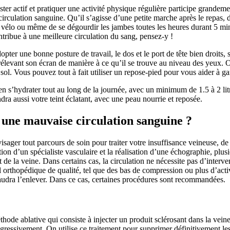
ster actif et pratiquer une activité physique régulière participe grandeme
 circulation sanguine. Qu’il s’agisse d’une petite marche après le repas, d
 vélo ou même de se dégourdir les jambes toutes les heures durant 5 m
ntribue à une meilleure circulation du sang, pensez-y !
opter une bonne posture de travail, le dos et le port de tête bien droits, 
rélevant son écran de manière à ce qu’il se trouve au niveau des yeux. O
 sol. Vous pouvez tout à fait utiliser un repose-pied pour vous aider à g
en s’hydrater tout au long de la journée, avec un minimum de 1.5 à 2 lit
ndra aussi votre teint éclatant, avec une peau nourrie et reposée.
une mauvaise circulation sanguine ?
nvisager tout parcours de soin pour traiter votre insuffisance veineuse, 
ion d’un spécialiste vasculaire et la réalisation d’une échographie, plus
t de la veine. Dans certains cas, la circulation ne nécessite pas d’interve
l orthopédique de qualité, tel que des bas de compression ou plus d’acti
 faudra l’enlever. Dans ce cas, certaines procédures sont recommandées.
thode ablative qui consiste à injecter un produit sclérosant dans la vein
rogressivement. On utilise ce traitement pour supprimer définitivement le