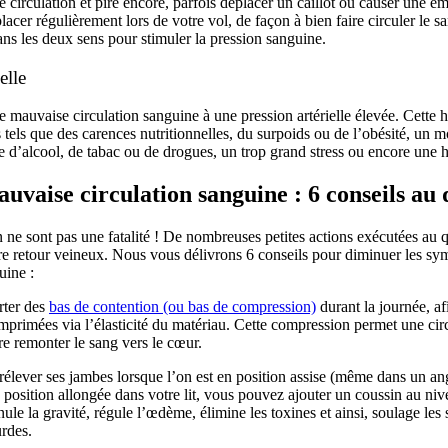
 circulation et pire encore, parfois déplacer un caillot ou causer une em
acer régulièrement lors de votre vol, de façon à bien faire circuler le s
dans les deux sens pour stimuler la pression sanguine.
elle
mauvaise circulation sanguine à une pression artérielle élevée. Cette h
 tels que des carences nutritionnelles, du surpoids ou de l’obésité, un m
d’alcool, de tabac ou de drogues, un trop grand stress ou encore une
vaise circulation sanguine : 6 conseils au 
on ne sont pas une fatalité ! De nombreuses petites actions exécutées au
re retour veineux. Nous vous délivrons 6 conseils pour diminuer les sy
guine :
rter des
bas de contention (ou bas de compression)
durant la journée, af
mprimées via l’élasticité du matériau. Cette compression permet une circ
ire remonter le sang vers le cœur.
rélever ses jambes lorsque l’on est en position assise (même dans un angle
 position allongée dans votre lit, vous pouvez ajouter un coussin au niv
nule la gravité, régule l’œdème, élimine les toxines et ainsi, soulage l
urdes.