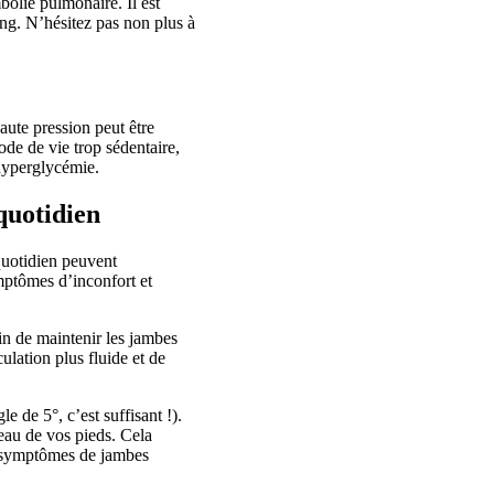
bolie pulmonaire. Il est
ang. N’hésitez pas non plus à
aute pression peut être
ode de vie trop sédentaire,
 hyperglycémie.
quotidien
 quotidien peuvent
mptômes d’inconfort et
in de maintenir les jambes
ulation plus fluide et de
 de 5°, c’est suffisant !).
eau de vos pieds. Cela
es symptômes de jambes