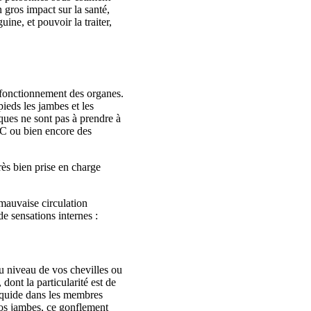
 gros impact sur la santé,
ine, et pouvoir la traiter,
 fonctionnement des organes.
pieds les jambes et les
iques ne sont pas à prendre à
VC ou bien encore des
rès bien prise en charge
 mauvaise circulation
de sensations internes :
au niveau de vos chevilles ou
ont la particularité est de
liquide dans les membres
 nos jambes, ce gonflement