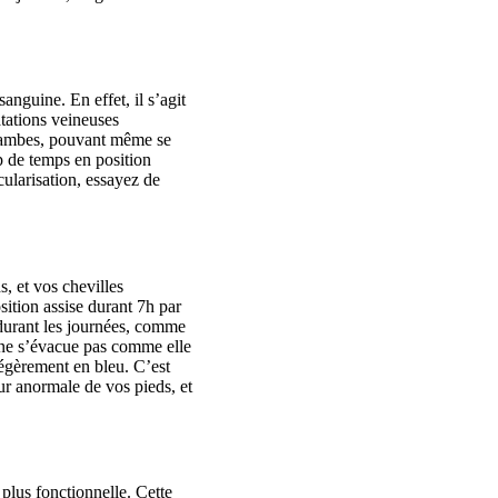
anguine. En effet, il s’agit
atations veineuses
 jambes, pouvant même se
p de temps en position
cularisation, essayez de
, et vos chevilles
sition assise durant 7h par
 durant les journées, comme
 ne s’évacue pas comme elle
légèrement en bleu. C’est
ur anormale de vos pieds, et
 plus fonctionnelle. Cette