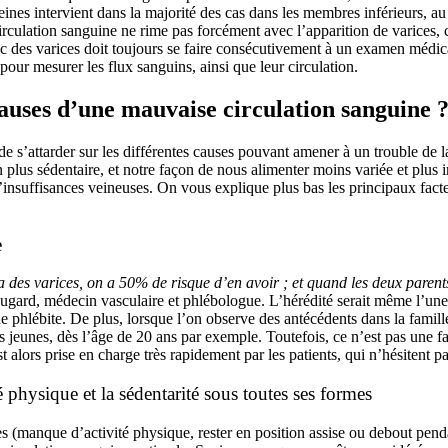
eines intervient dans la majorité des cas dans les membres inférieurs, a
circulation sanguine ne rime pas forcément avec l’apparition de varices, 
c des varices doit toujours se faire consécutivement à un examen médica
our mesurer les flux sanguins, ainsi que leur circulation.
causes d’une mauvaise circulation sanguine 
 de s’attarder sur les différentes causes pouvant amener à un trouble de 
plus sédentaire, et notre façon de nous alimenter moins variée et plus ind
insuffisances veineuses. On vous explique plus bas les principaux fact
e
des varices, on a 50% de risque d’en avoir ; et quand les deux parents 
ougard, médecin vasculaire et phlébologue. L’hérédité serait même l’une
e phlébite. De plus, lorsque l’on observe des antécédents dans la famill
rès jeunes, dès l’âge de 20 ans par exemple. Toutefois, ce n’est pas une fa
st alors prise en charge très rapidement par les patients, qui n’hésitent p
 physique et la sédentarité sous toutes ses formes
s (manque d’activité physique, rester en position assise ou debout pend