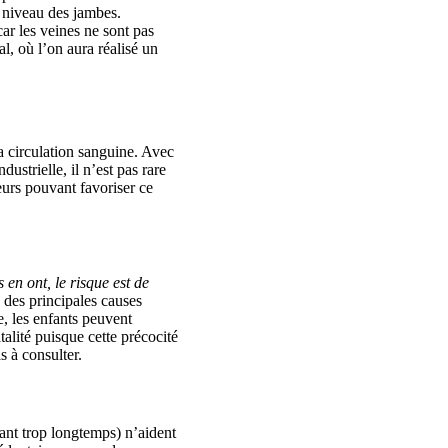
u niveau des jambes.
car les veines ne sont pas
l, où l’on aura réalisé un
?
la circulation sanguine. Avec
ustrielle, il n’est pas rare
eurs pouvant favoriser ce
en ont, le risque est de
 des principales causes
e, les enfants peuvent
talité puisque cette précocité
as à consulter.
ant trop longtemps) n’aident