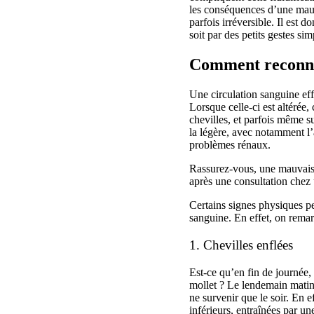
les conséquences d’une mauva
parfois irréversible. Il est 
soit par des petits gestes si
Comment reconnaî
Une circulation sanguine ef
Lorsque celle-ci est altérée,
chevilles, et parfois même s
la légère, avec notamment l
problèmes rénaux.
Rassurez-vous, une mauvaise 
après une consultation chez
Certains signes physiques pe
sanguine. En effet, on remarq
1. Chevilles enflées
Est-ce qu’en fin de journée,
mollet ? Le lendemain matin 
ne survenir que le soir. En 
inférieurs, entraînées par u