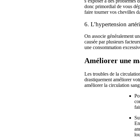
s’exposer à des problèmes de
donc primordial de vous dépl
faire tourner vos chevilles 
6. L’hypertension artéri
On associe généralement une 
causée par plusieurs facteurs
une consommation excessive 
Améliorer une mau
Les troubles de la circulati
drastiquement améliorer vot
améliorer la circulation san
Po
co
fa
Su
En
an
lo