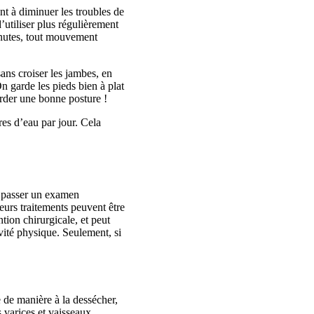
nt à diminuer les troubles de
’utiliser plus régulièrement
inutes, tout mouvement
sans croiser les jambes, en
n garde les pieds bien à plat
arder une bonne posture !
res d’eau par jour. Cela
de passer un examen
ieurs traitements peuvent être
ntion chirurgicale, et peut
vité physique. Seulement, si
e de manière à la dessécher,
s varices et vaisseaux