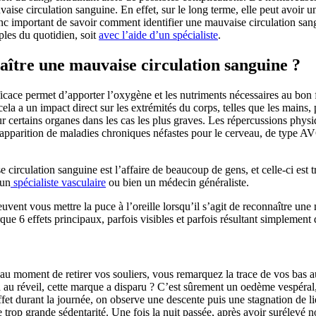
ise circulation sanguine. En effet, sur le long terme, elle peut avoir un
donc important de savoir comment identifier une mauvaise circulation sangu
mples du quotidien, soit
avec l’aide d’un spécialiste
.
tre une mauvaise circulation sanguine ?
ficace permet d’apporter l’oxygène et les nutriments nécessaires au bon
 cela a un impact direct sur les extrémités du corps, telles que les mains, 
ur certains organes dans les cas les plus graves. Les répercussions phys
’apparition de maladies chroniques néfastes pour le cerveau, de type A
circulation sanguine est l’affaire de beaucoup de gens, et celle-ci est t
 un
spécialiste vasculaire
ou bien un médecin généraliste.
uvent vous mettre la puce à l’oreille lorsqu’il s’agit de reconnaître une
ue 6 effets principaux, parfois visibles et parfois résultant simplement 
 au moment de retirer vos souliers, vous remarquez la trace de vos bas 
au réveil, cette marque a disparu ? C’est sûrement un oedème vespéral, d
effet durant la journée, on observe une descente puis une stagnation de 
ne trop grande sédentarité. Une fois la nuit passée, après avoir surélevé