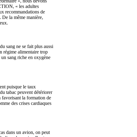
sédentaire », nous devons
CTION, « les adultes
 aux recommandations de
es. De la même manière,
ineux.
du sang ne se fait plus aussi
n régime alimentaire trop
rer un sang riche en oxygène
ent puisque le taux
 du tabac peuvent détériorer
 favorisant la formation de
 comme des crises cardiaques
 cas dans un avion, on peut