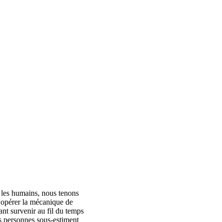
, les humains, nous tenons
 d’opérer la mécanique de
nt survenir au fil du temps
es personnes sous-estiment