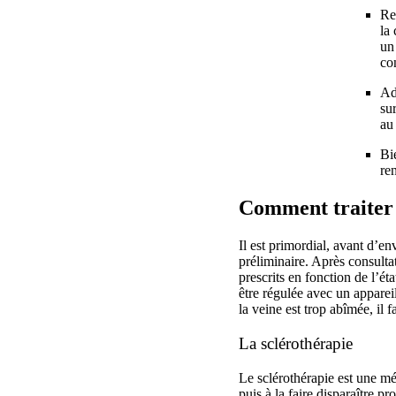
Re
la
un
co
Ad
su
au
Bi
re
Comment traiter 
Il est primordial, avant d’e
préliminaire. Après consultat
prescrits en fonction de l’éta
être régulée avec un apparei
la veine est trop abîmée, il
La sclérothérapie
Le sclérothérapie est une mé
puis à la faire disparaître p