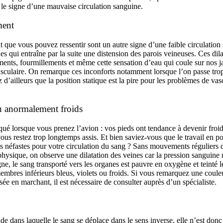
 le signe d’une mauvaise circulation sanguine.
ment
 que vous pouvez ressentir sont un autre signe d’une faible circulation s
s qui entraîne par la suite une distension des parois veineuses. Ces dil
ments, fourmillements et même cette sensation d’eau qui coule sur nos
sculaire. On remarque ces inconforts notamment lorsque l’on passe tro
z d’ailleurs que la position statique est la pire pour les problèmes de vas
ou anormalement froids
é lorsque vous prenez l’avion : vos pieds ont tendance à devenir froids
ous restez trop longtemps assis. Et bien saviez-vous que le travail en po
ts néfastes pour votre circulation du sang ? Sans mouvements réguliers
physique, on observe une dilatation des veines car la pression sanguine
gne, le sang transporté vers les organes est pauvre en oxygène et teinté 
embres inférieurs bleus, violets ou froids. Si vous remarquez une coule
sée en marchant, il est nécessaire de consulter auprès d’un spécialiste.
de dans laquelle le sang se déplace dans le sens inverse, elle n’est donc