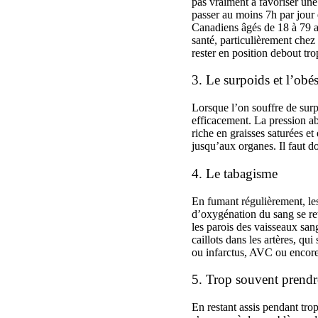
pas vraiment à favoriser une
passer au moins 7h par jour
Canadiens âgés de 18 à 79 a
santé, particulièrement chez
rester en position debout t
3. Le surpoids et l’obés
Lorsque l’on souffre de surp
efficacement. La pression a
riche en graisses saturées et
jusqu’aux organes. Il faut d
4. Le tabagisme
En fumant régulièrement, les
d’oxygénation du sang se ret
les parois des vaisseaux san
caillots dans les artères, q
ou infarctus, AVC ou encore 
5. Trop souvent prendre
En restant assis pendant tro