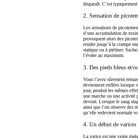
disparaît. C’est typiquement
2. Sensation de picote
Les sensations de picotement
d’une accumulation de toxine
provoquent alors des picote
rendre jusqu’à la crampe mu
statique ou à piétiner. Sache
l’éviter au maximum.
3. Des pieds bleus et/
Vous l’avez sûrement remarqu
deviennent enflées lorsque v
jour, produit les mêmes effe
une marche ou une activité 
devrait. Lorsque le sang sta
ainsi que l’on observe des m
qu’elle redevient normale ro
4. Un début de varices
La varice est une veine mala