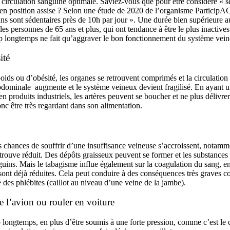
 circulation sanguine optimale. Saviez-vous que pour être considéré « 
 en position assise ? Selon une étude de 2020 de l’organisme ParticipA
ns sont sédentaires près de 10h par jour ». Une durée bien supérieure
 les personnes de 65 ans et plus, qui ont tendance à être le plus inactiv
rop longtemps ne fait qu’aggraver le bon fonctionnement du système ve
ité
oids ou d’obésité, les organes se retrouvent comprimés et la circulation 
bdominale augmente et le système veineux devient fragilisé. En ayant u
 en produits industriels, les artères peuvent se boucher et ne plus déliv
onc être très regardant dans son alimentation.
 chances de souffrir d’une insuffisance veineuse s’accroissent, notamm
rouve réduit. Des dépôts graisseux peuvent se former et les substances
guins. Mais le tabagisme influe également sur la coagulation du sang, en
ui sont déjà réduites. Cela peut conduire à des conséquences très graves
des phlébites (caillot au niveau d’une veine de la jambe).
 l’avion ou rouler en voiture
p longtemps, en plus d’être soumis à une forte pression, comme c’est le