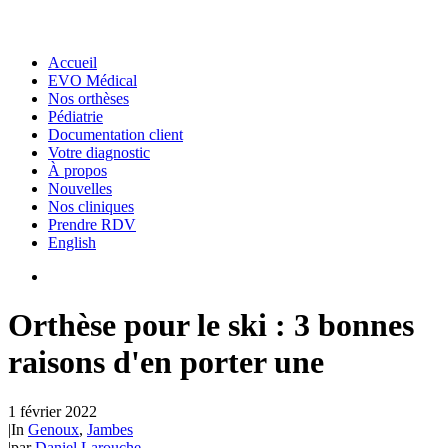
Accueil
EVO Médical
Nos orthèses
Pédiatrie
Documentation client
Votre diagnostic
À propos
Nouvelles
Nos cliniques
Prendre RDV
English
Orthèse pour le ski : 3 bonnes
raisons d'en porter une
1 février 2022
|
In
Genoux
,
Jambes
|
par
Daniel Larouche